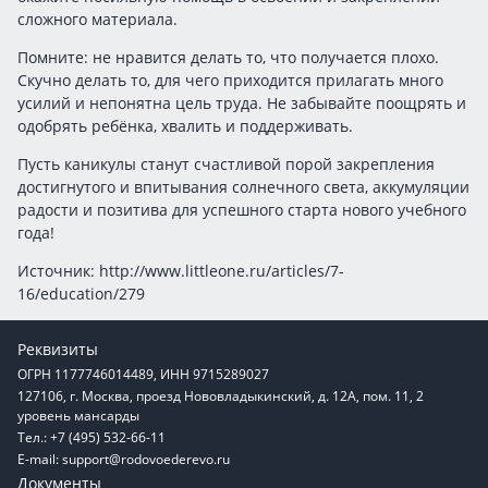
сложного материала.
Помните: не нравится делать то, что получается плохо.
Скучно делать то, для чего приходится прилагать много
усилий и непонятна цель труда. Не забывайте поощрять и
одобрять ребёнка, хвалить и поддерживать.
Пусть каникулы станут счастливой порой закрепления
достигнутого и впитывания солнечного света, аккумуляции
радости и позитива для успешного старта нового учебного
года!
Источник: http://www.littleone.ru/articles/7-
16/education/279
Реквизиты
ОГРН 1177746014489, ИНН 9715289027
127106, г. Москва, проезд Нововладыкинский, д. 12А, пом. 11, 2
уровень мансарды
Тел.: +7 (495) 532-66-11
E-mail:
support@rodovoederevo.ru
Документы