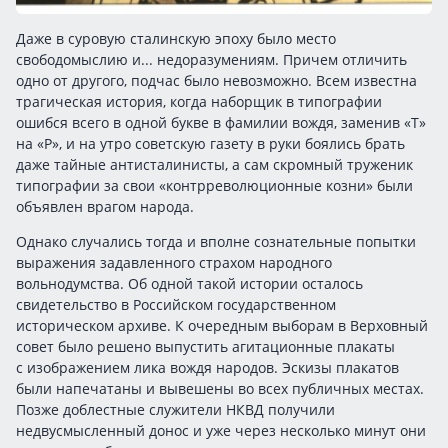
Даже в суровую сталинскую эпоху было место
свободомыслию и... недоразумениям. Причем отличить
одно от другого, подчас было невозможно. Всем известна
трагическая история, когда наборщик в типографии
ошибся всего в одной букве в фамилии вождя, заменив «Т»
на «Р», и на утро советскую газету в руки боялись брать
даже тайные антисталинисты, а сам скромный труженик
типографии за свои «контрреволюционные козни» были
объявлен врагом народа.
Однако случались тогда и вполне сознательные попытки
выражения задавленного страхом народного
вольнодумства. Об одной такой истории осталось
свидетельство в Российском государственном
историческом архиве. К очередным выборам в Верховный
совет было решено выпустить агитационные плакаты
с изображением лика вождя народов. Эскизы плакатов
были напечатаны и вывешены во всех публичных местах.
Позже доблестные служители НКВД получили
недвусмысленный донос и уже через несколько минут они