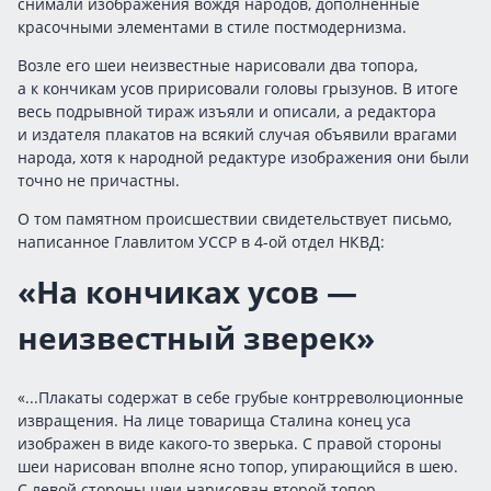
снимали изображения вождя народов, дополненные
красочными элементами в стиле постмодернизма.
Возле его шеи неизвестные нарисовали два топора,
а к кончикам усов пририсовали головы грызунов. В итоге
весь подрывной тираж изъяли и описали, а редактора
и издателя плакатов на всякий случая объявили врагами
народа, хотя к народной редактуре изображения они были
точно не причастны.
О том памятном происшествии свидетельствует письмо,
написанное Главлитом УССР в 4-ой отдел НКВД:
«На кончиках усов —
неизвестный зверек»
«...Плакаты содержат в себе грубые контрреволюционные
извращения. На лице товарища Сталина конец уса
изображен в виде какого-то зверька. С правой стороны
шеи нарисован вполне ясно топор, упирающийся в шею.
С левой стороны шеи нарисован второй топор,