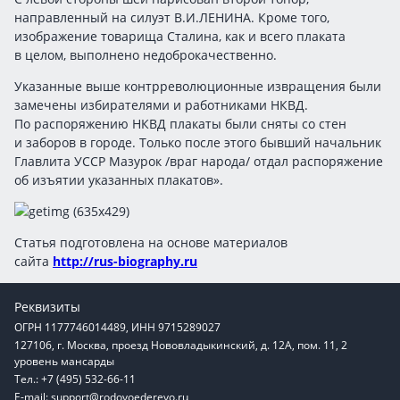
направленный на силуэт В.И.ЛЕНИНА. Кроме того,
изображение товарища Сталина, как и всего плаката
в целом, выполнено недоброкачественно.
Указанные выше контрреволюционные извращения были
замечены избирателями и работниками НКВД.
По распоряжению НКВД плакаты были сняты со стен
и заборов в городе. Только после этого бывший начальник
Главлита УССР Мазурок /враг народа/ отдал распоряжение
об изъятии указанных плакатов».
Статья подготовлена на основе материалов
сайта
http://rus-biography.ru
Реквизиты
ОГРН 1177746014489, ИНН 9715289027
127106, г. Москва, проезд Нововладыкинский, д. 12А, пом. 11, 2
уровень мансарды
Тел.: +7 (495) 532-66-11
E-mail:
support@rodovoederevo.ru