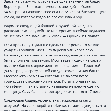
Здесь, на самом углу, стоит еще одна знаменитая башня —
Боровицкая. Ее высота вместе со звездой — более
54 метров, а название свое она получила от близлежащего
холма, на котором когда-то рос сосновый бор.
Рядом со следующей башней, Оружейной, когда-то
располагались оружейные мастерские. А сейчас недалеко
от нее открыт знаменитый музей — Оружейная палата.
Если пройти чуть дальше вдоль стен Кремля, то можно
увидеть Троицкий мост. Его перекинули через реку
Неглинную несколько столетий назад, еще до того как она
была спрятана под землю. Мост ведет к одной из самых
высоких башен с одноименным названием — Троицкой
(80 метров). А сразу за ней следует самая низкая башня
Московского Кремля — Кутафья. Ее высота всего
тринадцать с половиной метров. Кстати, о названии.
«Кутафья» — так в старину называли неуклюже одетую
женщину. Саму башню «принарядили» только в 17 веке.
Следующая башня, Арсенальная, издалека кажется
округлой. Но если подойти поближе, то можно увидеть, что
ее кирпичная кладка четко повторяет 16 граней. Рядом