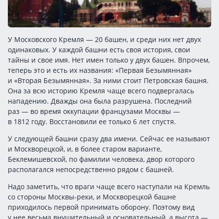
У Московского Кремля — 20 башен, и среди них нет двух
одинаковых. У каждой башни есть своя история, свои
тайны и свое имя. Нет имен только у двух башен. Впрочем,
теперь это и есть их названия: «Первая Безымянная»
и «Вторая Безымянная». За ними стоит Петровская башня.
Она за всю историю Кремля чаще всего подвергалась
нападению. Дважды она была разрушена. Последний
раз — во время оккупации французами Москвы —
в 1812 году. Восстановили ее только 6 лет спустя.
У следующей башни сразу два имени. Сейчас ее называют
и Москворецкой, и, в более старом варианте,
Беклемишевской, по фамилии человека, двор которого
располагался непосредственно рядом с башней.
Надо заметить, что враги чаще всего наступали на Кремль
со стороны Москвы-реки, и Москворецкой башне
приходилось первой принимать оборону. Поэтому вид
у нее весьма внушительный и основательный, а высота —