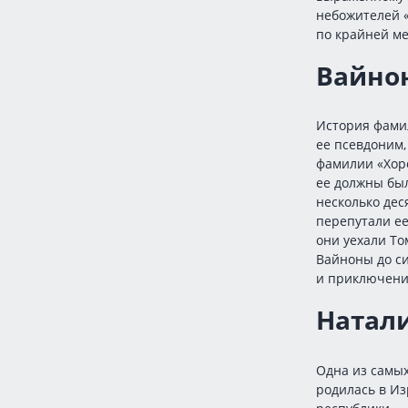
небожителей «
по крайней ме
Вайно
История фамил
ее псевдоним,
фамилии «Хоро
ее должны был
несколько дес
перепутали ее
они уехали То
Вайноны до си
и приключени
Натал
Одна из самых
родилась в Из