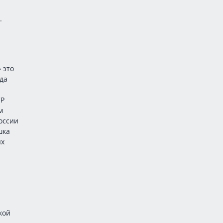
.
 это
да
СР
м
оссии
шка
ях
кой