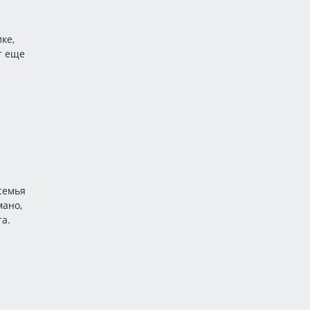
ке,
т еще
семья
мано,
та.