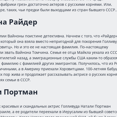
фабрики грез» достаточно актеров с русскими корнями. Или,
ре, таких, чьи предки были выходцами из стран бывшего СССР..
на Райдер
ии Вайноны поистине детективна. Начнем с того, что «Райдер»
 который она взяла вместо непригодной для покорения Голливу
витц». Но и это ее не настоящая фамилия. По-настоящему
и звать Вайнона Томчина. Семья ее отца Майкла уехала из СС
ятилетий назад, а эмиграционные службы США каким-то образо
 фамилию с фамилией других эмигрантов. Получилось, что из Р
мчиными, а в Америку приехали Хоровитцами. 100-летняя бабу
х пор жива и продолжает рассказывать актрисе о русских корн
ях семьи в СССР.
и Портман
 красивых и скандальных актрис Голливуда Натали Портман
раиле, а ее родители переехали в Иерусалим из бывшей советс