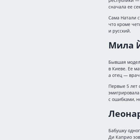
республики — 
сначала ее се
Сама Натали с
что кроме чет
и русский.
Мила 
Бывшая модел
в Киеве. Ее м
а отец — вра
Первые 5 лет 
эмигрировала 
с ошибками, н
Леона
Бабушку одно
Ди Каприо зов