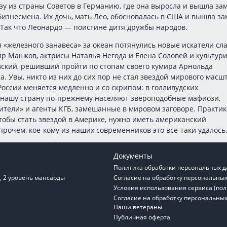
у из страны Советов в Германию, где она выросла и вышла за
бизнесмена. Их дочь, мать Лео, обосновалась в США и вышла з
 Так что Леонардо — поистине дитя дружбы народов.
 «железного занавеса» за океан потянулись новые искатели сл
р Машков, актрисы Наталья Негода и Елена Соловей и культури
вский, решивший пройти по стопам своего кумира Арнольда
. Увы, никто из них до сих пор не стал звездой мирового масш
оссии меняется медленно и со скрипом: в голливудских
 нашу страну по-прежнему населяют звероподобные мафиози,
тели» и агенты КГБ, замешанные в мировом заговоре. Практик
тобы стать звездой в Америке, нужно иметь американский
прочем, кое-кому из наших современников это все-таки удалось
Документы
Политика обработки персональных 
1, 2 уровень мансарды
Согласие на обработку персональны
Условия использования сервиса (по
Согласие на обработку персональны
Наши ветераны
Публичная оферта