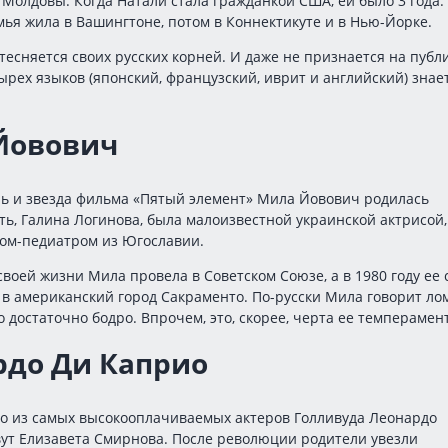
Молдовы. Когда Натали стала гражданкой США, ей было 3 года:
мья жила в Вашингтоне, потом в Коннектикуте и в Нью-Йорке.
тесняется своих русских корней. И даже не признается на публи
ырех языков (японский, французский, иврит и английский) знае
Йовович
ь и звезда фильма «Пятый элемент» Мила Йовович родилась
ать, Галина Логинова, была малоизвестной украинской актрисой,
чом-педиатром из Югославии.
своей жизни Мила провела в Советском Союзе, а в 1980 году ее 
в американский город Сакраменто. По-русски Мила говорит ло
о достаточно бодро. Впрочем, это, скорее, черта ее темперамен
рдо Ди Каприо
го из самых высокооплачиваемых актеров Голливуда Леонардо
ут Елизавета Смирнова. После революции родители увезли