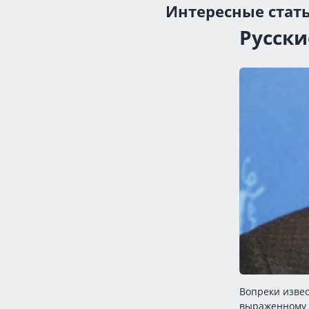
Интересные стат
Русски
Вопреки извес
выраженному а