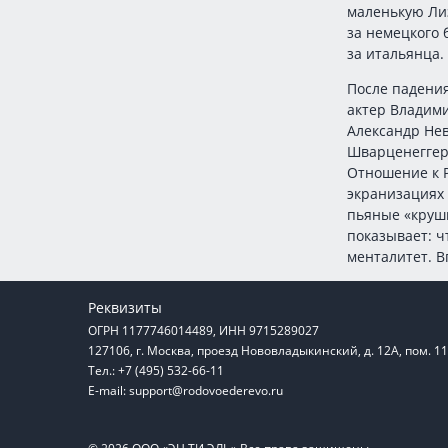
маленькую Лиз
за немецкого 
за итальянца.
После падения
актер Владими
Александр Не
Шварценеггера
Отношение к Р
экранизациях
пьяные «круши
показывает: ч
менталитет. В
Реквизиты
ОГРН 1177746014489, ИНН 9715289027
127106, г. Москва, проезд Нововладыкинский, д. 12А, пом. 1
Тел.: +7 (495) 532-66-11
E-mail:
support@rodovoederevo.ru