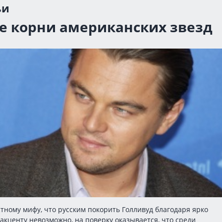
ьи
е корни американских звезд
тному мифу, что русским покорить Голливуд благодаря ярко
кценту невозможно, на поверку оказывается, что среди