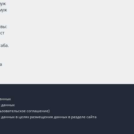
муж
амуж
авы:
ст
таба.
а
.
данных
х данных
льзовательское соглашение)
х данных в целях размещения данных в разделе сайта