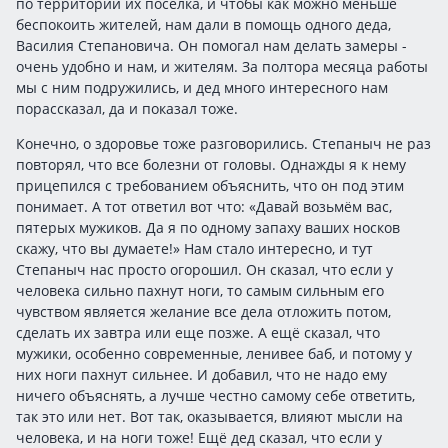
по территории их поселка, и чтобы как можно меньше
беспокоить жителей, нам дали в помощь одного деда,
Василия Степановича. Он помогал нам делать замеры -
очень удобно и нам, и жителям. За полтора месяца работы
мы с ним подружились, и дед много интересного нам
порассказал, да и показал тоже.
Конечно, о здоровье тоже разговорились. Степаныч не раз
повторял, что все болезни от головы. Однажды я к нему
прицепился с требованием объяснить, что он под этим
понимает. А тот ответил вот что: «Давай возьмём вас,
пятерых мужиков. Да я по одному запаху ваших носков
скажу, что вы думаете!» Нам стало интересно, и тут
Степаныч нас просто огорошил. Он сказал, что если у
человека сильно пахнут ноги, то самым сильным его
чувством является желание все дела отложить потом,
сделать их завтра или еще позже. А ещё сказал, что
мужики, особенно современные, ленивее баб, и потому у
них ноги пахнут сильнее. И добавил, что не надо ему
ничего объяснять, а лучше честно самому себе ответить,
так это или нет. Вот так, оказывается, влияют мысли на
человека, и на ноги тоже! Ещё дед сказал, что если у