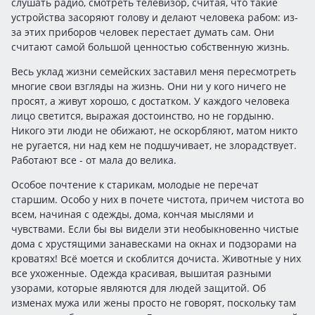
слушать радио, смотреть телевизор, считая, что такие
устройства засоряют голову и делают человека рабом: из-
за этих приборов человек перестает думать сам. Они
считают самой большой ценностью собственную жизнь.
Весь уклад жизни семейских заставил меня пересмотреть
многие свои взгляды на жизнь. Они ни у кого ничего не
просят, а живут хорошо, с достатком. У каждого человека
лицо светится, выражая достоинство, но не гордыню.
Никого эти люди не обижают, не оскорбляют, матом никто
не ругается, ни над кем не подшучивает, не злорадствует.
Работают все - от мала до велика.
Особое почтение к старикам, молодые не перечат
старшим. Особо у них в почете чистота, причем чистота во
всем, начиная с одежды, дома, кончая мыслями и
чувствами. Если бы вы видели эти необыкновенно чистые
дома с хрустящими занавесками на окнах и подзорами на
кроватях! Всё моется и скоблится дочиста. Животные у них
все ухоженные. Одежда красивая, вышитая разными
узорами, которые являются для людей защитой. Об
изменах мужа или жены просто не говорят, поскольку там