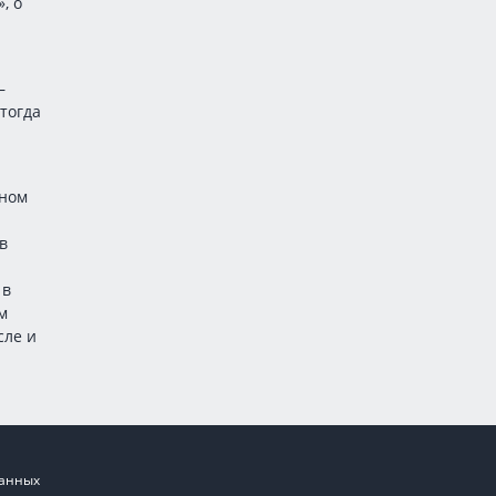
, о
—
тогда
дном
в
 в
м
сле и
данных