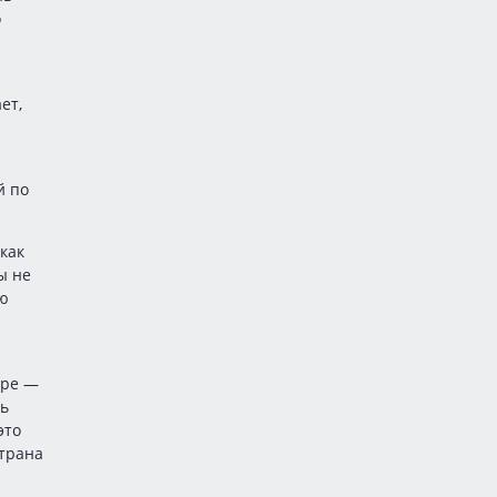
о
ет,
й по
как
ы не
ую
оре —
сь
это
страна