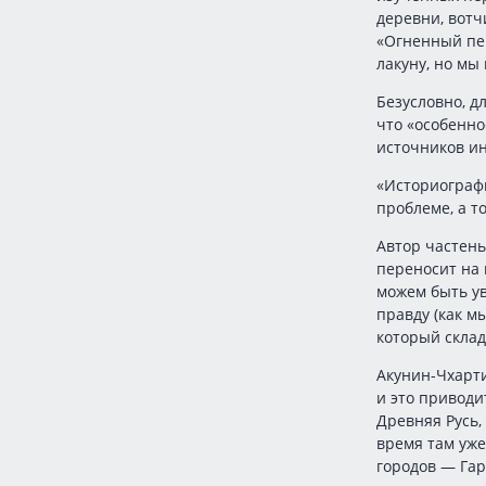
деревни, вотч
«Огненный пер
лакуну, но мы
Безусловно, д
что «особенно
источников ин
«Историограф
проблеме, а т
Автор частень
переносит на
можем быть у
правду (как м
который склад
Акунин-Чхарт
и это приводи
Древняя Русь,
время там уже
городов — Гар