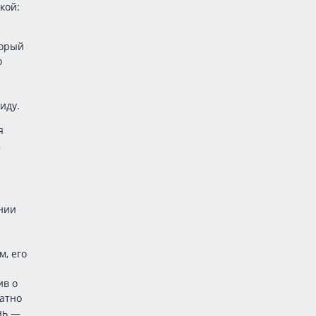
кой:
торый
о
иду.
я
,
ании
, его
ив о
ратно
нь —