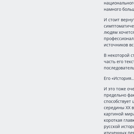
национального
намного больш
И стоит вернут
симптоматичен
людям хочется
профессиональ
источников все
В некоторой с
часть его тек
последователь
Его «История…
И это тоже оч
предельно фак
способствует 
середины XX в
картиной мира
короткая глав
русской истор
изученных пе