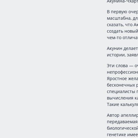
Акунина-Чхар
В первую оче
масштабна, д
сказать, что 
создать новый
чем-то отлича
Акунин делает
истории, заявл
Эти слова — о
непрофессион
Яростное жела
бесконечных р
специалисты п
вычисления к
Такие калькул
Автор апеллир
передаваемая 
биологической 
генетике имее