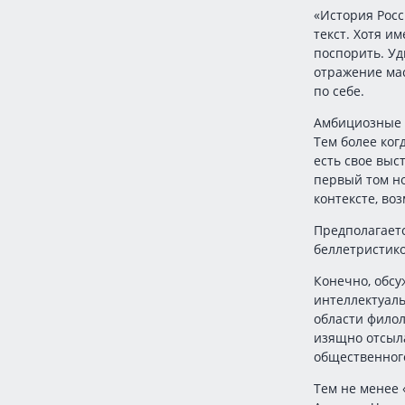
«История Росс
текст. Хотя и
поспорить. Уд
отражение мас
по себе.
Амбициозные 
Тем более ког
есть свое выс
первый том но
контексте, во
Предполагаетс
беллетристик
Конечно, обсу
интеллектуаль
области филол
изящно отсыл
общественного
Тем не менее