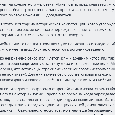
ины, на конкретного человека. Может быть, предполагается, чт
ст» — беллетристическая часть проекта — как раз закроет эту
 пока об этом можем лишь догадываться.
ля этого необходима историческая компетенция. Автор утвержда
сть историографии киевского периода заключается в том, что
формации <…> очень мало…». Но это неверно.
ией» принято называть комплекс уже написанных исследовани
о, что имеет в виду Акунин, относится к источниковедению.
ко некритично относится к летописям и древним историям, так 
 их авторов современную картину мира и современные цели. М
верены, что летописцы стремились зафиксировать историческ
ы ее понимаем). Для них важнее было соответствовать канону,
ывался долго и включал в себя, к примеру, сюжеты из Библии.
ишвили задается вопросом о «европейском» и «азиатском» выб
т его в некоторый тупик. Европа в те времена, когда зарождала
 отнюдь не ставила интересы индивидуума выше личных. Да, в 
 складывалась городская цивилизация (и к ней домонгольская 
дарика — безусловно, относилась), но в ней еще безраздельно