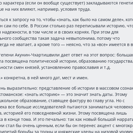
 характера (если он вообще существует) закладываются генети
е на них влияют, например, условия труда.
ься к запросу на то, чтобы «знать, как было на самом деле», ко
 сам по себе. В России столько раз переписывали историю, чт
 надежности, в том числе и в своих корнях. При этом для
ного сообщества такая задача невыполнима, потому что
гда не хватает, а кроме того — неясно, что за «все» имеется в в
тепени Акунин-Чхартишвили дает ответ на этот вопрос: больша
ста посвящена политической истории, образованию государства
ности смен князей, установлению православия и т.д.
» конкретна, в ней много дат, мест и имен.
ень выразительно: представление об истории в массовом созн
томанское: «знать историю» — это значит знать даты. Этому
школьное образование, ставящее фактуру во главу угла. Но с
ека все больше исследователей пытаются заниматься человеком
, историей его повседневной жизни. Этому посвящена лишь
ка в конце тома. И это печально: так как новый большой наррат
ии стал бы очень ценным, если бы он перенес акцент с многок
рипетий борьбы за троны и княжеские уделы на низовой урове