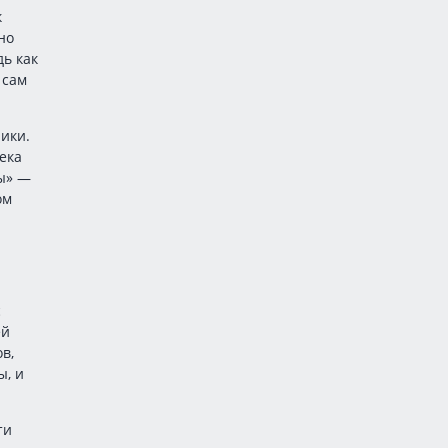
к
но
дь как
 сам
ики.
ека
пы» —
ом
с
ей
в,
ы, и
ти