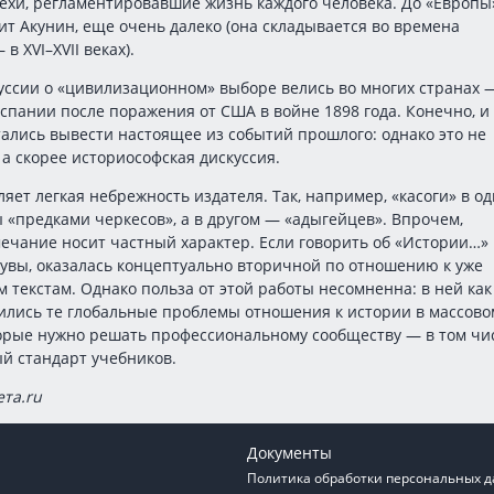
ехи, регламентировавшие жизнь каждого человека. До «Европы»
ит Акунин, еще очень далеко (она складывается во времена
 XVI–XVII веках).
уссии о «цивилизационном» выборе велись во многих странах 
спании после поражения от США в войне 1898 года. Конечно, и 
лись вывести настоящее из событий прошлого: однако это не
 а скорее историософская дискуссия.
яет легкая небрежность издателя. Так, например, «касоги» в о
 «предками черкесов», а в другом — «адыгейцев». Впрочем,
ечание носит частный характер. Если говорить об «Истории…» 
, увы, оказалась концептуально вторичной по отношению к уже
текстам. Однако польза от этой работы несомненна: в ней как
ились те глобальные проблемы отношения к истории в массово
орые нужно решать профессиональному сообществу — в том чи
й стандарт учебников.
ета.ru
Документы
Политика обработки персональных 