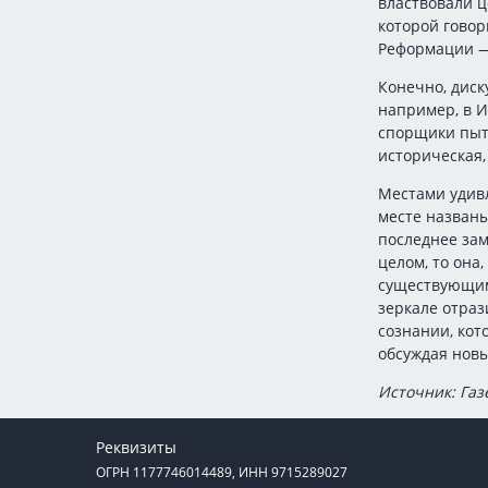
властвовали ц
которой говор
Реформации — в
Конечно, диск
например, в И
спорщики пыта
историческая,
Местами удивл
месте названы
последнее зам
целом, то она
существующим 
зеркале отраз
сознании, кот
обсуждая новы
Источник: Газ
Реквизиты
ОГРН 1177746014489, ИНН 9715289027