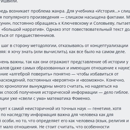
тишвили.
редь возникает проблема жанра. Для учебника «История…» сли
ля популярного произведения — слишком насыщена фактами. 
Акунин, постоянно обращаясь к Ключевскому и Соловьеву, пытае
 «большой нарратив». Однако этот повествовательный текст д
ться от предшественников.
 шаг в сторону методологии, отказываясь от концептуализации
яя: я хочу знать (или вычислить), как все было на самом деле.
чень важны, так как они отражают представление об истории у
алов (даже самых образованных и имеющих отношение к науке)
ние «алгеброй поверить» понятно — чтобы избавиться от
асхождений, постоянных «вероятно» и «возможно». Конечно,
о хронологии вынуждены много считать, но надеяться на
ак способ получения исторической информации — дело гиблое.
яции уже «свели с ума» математика Фоменко.
ует к самой неисторичной из точных наук — генетике, хотя
по наследству информация важна для человека как для
особи, но то, что определяет его как человека (язык, религия и т
т мало отношения. Не стоит считать, что особенности