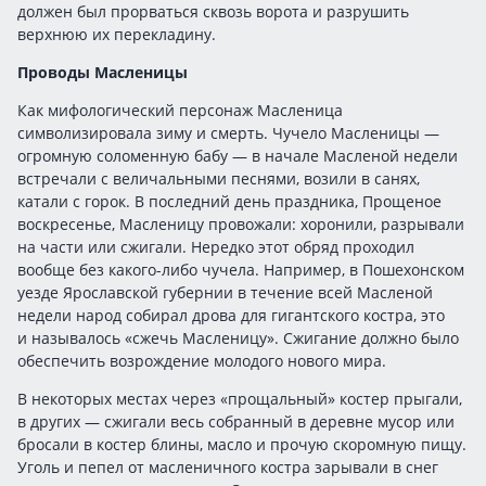
должен был прорваться сквозь ворота и разрушить
верхнюю их перекладину.
Проводы Масленицы
Как мифологический персонаж Масленица
символизировала зиму и смерть. Чучело Масленицы —
огромную соломенную бабу — в начале Масленой недели
встречали с величальными песнями, возили в санях,
катали с горок. В последний день праздника, Прощеное
воскресенье, Масленицу провожали: хоронили, разрывали
на части или сжигали. Нередко этот обряд проходил
вообще без какого-либо чучела. Например, в Пошехонском
уезде Ярославской губернии в течение всей Масленой
недели народ собирал дрова для гигантского костра, это
и называлось «сжечь Масленицу». Сжигание должно было
обеспечить возрождение молодого нового мира.
В некоторых местах через «прощальный» костер прыгали,
в других — сжигали весь собранный в деревне мусор или
бросали в костер блины, масло и прочую скоромную пищу.
Уголь и пепел от масленичного костра зарывали в снег