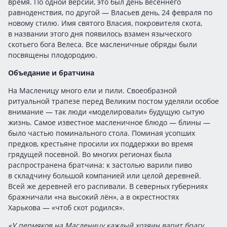
время. По одной версии, это был день весеннего
равноденствия, по другой — Власьев день, 24 февраля по
новому стилю. Имя святого Власия, покровителя скота,
в названии этого дня появилось взамен языческого
скотьего бога Велеса. Все масленичные обряды были
посвящены плодородию.
Объедание и братчина
На Масленицу много ели и пили. Своеобразной
ритуальной трапезе перед Великим постом уделяли особое
внимание — так люди «моделировали» будущую сытую
жизнь. Самое известное масленичное блюдо — блины —
было частью поминального стола. Поминая усопших
предков, крестьяне просили их поддержки во время
грядущей посевной. Во многих регионах была
распространена братчина: к застолью варили пиво
в складчину большой компанией или целой деревней.
Всей же деревней его распивали. В северных губерниях
бражничали «на высокий лён», а в окрестностях
Харькова — «чтоб скот родился».
«У пермяков на Масленицу каждый хозяин варит брагу,