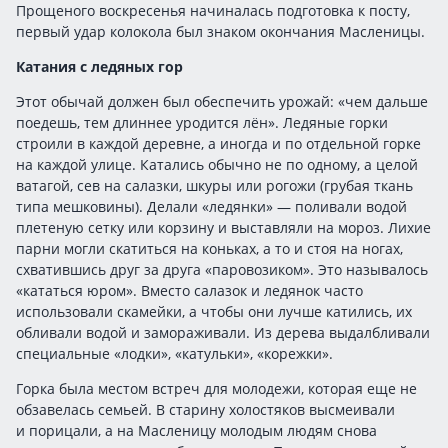
Прощеного воскресенья начиналась подготовка к посту,
первый удар колокола был знаком окончания Масленицы.
Катания с ледяных гор
Этот обычай должен был обеспечить урожай: «чем дальше
поедешь, тем длиннее уродится лён». Ледяные горки
строили в каждой деревне, а иногда и по отдельной горке
на каждой улице. Катались обычно не по одному, а целой
ватагой, сев на салазки, шкуры или рогожи (грубая ткань
типа мешковины). Делали «ледянки» — поливали водой
плетеную сетку или корзину и выставляли на мороз. Лихие
парни могли скатиться на коньках, а то и стоя на ногах,
схватившись друг за друга «паровозиком». Это называлось
«кататься юром». Вместо салазок и ледянок часто
использовали скамейки, а чтобы они лучше катились, их
обливали водой и замораживали. Из дерева выдалбливали
специальные «лодки», «катульки», «корежки».
Горка была местом встреч для молодежи, которая еще не
обзавелась семьей. В старину холостяков высмеивали
и порицали, а на Масленицу молодым людям снова