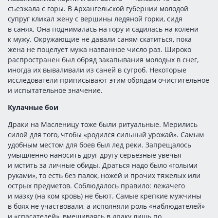
съезжала с горы. В Архангельской губернии молодой
супруг кликал жену с вершины ледяной горки, сидя
в санях. Она поднималась на гору и садилась на колени
к мужу. Окружающие не давали саням скатиться, пока
жена не поцелует мужа названное число раз. Широко
распространен был обряд закапывания молодых в снег,
иногда их вываливали из саней в сугроб. Некоторые
исследователи приписывают этим обрядам очистительное
и испытательное значение.
Кулачные бои
Драки на Масленицу тоже были ритуальные. Мерились
силой для того, чтобы «родился сильный урожай». Самым
удобным местом для боев был лед реки. Запрещалось
умышленно наносить друг другу серьезные увечья
и мстить за личные обиды. Драться надо было «голыми
руками», то есть без палок, ножей и прочих тяжелых или
острых предметов. Соблюдалось правило: лежачего
и мазку (на ком кровь) не бьют. Самые крепкие мужчины
в боях не участвовали, а исполняли роль «наблюдателей»
и «спасателей», вмешиваясь в драку лишь по