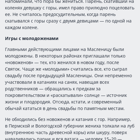
напоминали, что пора бы жениться. Парень, скативший на
коленях девушку с горы, имел право прилюдно поцеловать
ее. Не считалось предосудительным, когда парень
скатывался с горы сразу с двумя девицами — по одной на
каждом колене.
Игры с молодоженами
Главными действующими лицами на Масленицу были
молодожены. В некоторых районах приглашали только
«новоженов» — тех, кто женился в новом году, после
Святок. Чаще же «молодыми» считались все, кто сыграл
свадьбу после предыдущей Масленицы. Они непременно
участвовали в катаниях на санях, навещая всех
родственников — обращались к предкам за
покровительством и «раскатывали» солнце — источник
жизни и плодородия. Отсюда, кстати, и современный
обычай кататься в день свадьбы по памятным местам.
Не обходились без новоженов и катания с гор. Например,
в Пермской и Вологодской губернии жениха толкали на луб
(внутреннюю часть древесной коры) или шкуру, поверх
наваливались парни и вся ватага — человек 15–20 —