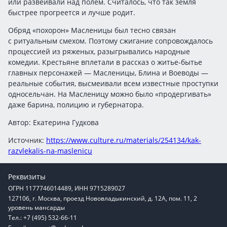
или развеивали над полем. Считалось, что так земля
быстрее прогреется и лучше родит.
Обряд «похорон» Масленицы был тесно связан
с ритуальным смехом. Поэтому сжигание сопровождалось
процессией из ряженых, разыгрывались народные
комедии. Крестьяне вплетали в рассказ о житье-бытье
главных персонажей — Масленицы, Блина и Воеводы —
реальные события, высмеивали всем известные проступки
односельчан. На Масленицу можно было «продергивать»
даже барина, полицию и губернатора.
Автор: Екатерина Гудкова
Источник:
https://www.culture.ru/materials/254134/kak-
razvlekalis-na-maslenicu
Реквизиты
ОГРН 1177746014489, ИНН 9715289027
127106, г. Москва, проезд Нововладыкинский, д. 12А, пом. 11, 2
уровень мансарды
Тел.: +7 (495) 532-66-11