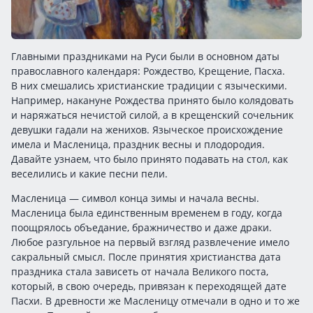
Главными праздниками на Руси были в основном даты
православного календаря: Рождество, Крещение, Пасха.
В них смешались христианские традиции с языческими.
Например, накануне Рождества принято было колядовать
и наряжаться нечистой силой, а в крещенский сочельник
девушки гадали на женихов. Языческое происхождение
имела и Масленица, праздник весны и плодородия.
Давайте узнаем,
что было принято подавать на стол, как
веселились и какие песни пели.
Масленица — символ конца зимы и начала весны.
Масленица была единственным временем в году, когда
поощрялось объедание, бражничество и даже драки.
Любое разгульное на первый взгляд развлечение имело
сакральный смысл. После принятия христианства дата
праздника стала зависеть от начала Великого поста,
который, в свою очередь, привязан к переходящей дате
Пасхи. В древности же Масленицу отмечали в одно и то же