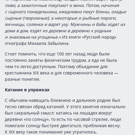
пиво, а зажиточные покупают и вино. Потом, начиная
с сырного понедельника, ежедневно пекут блины, оладьи
сырные (творожные); а некоторые и рыбные пироги,
яичницы, солянки и варят уху. Мужчины и бабы ходят из
дома в дом, ездят из деревни в деревню к родным
и знакомым на угощенье.»
Из книги «Русский народ»
этнографа Михаила Забылина.
Стоит помнить, что еще 100 лет назад люди были
постоянно заняты физическим трудом, а еда не была
чем-то
легко доступным. Поэтому объедание для
крестьянина XIX века и для современного человека —
разные понятия.
Катание в упряжках
С обычаем навещать ближнюю и дальнюю родню был
тесно связан обряд катаний. У этого занятия изначально
был сакральный смысл: катаясь на лошадях вокруг
деревни «по солнцу», то есть по часовой стрелке, люди
помогали солнцу быстрее двигаться, приближая весну.
К XIX веку такое понимание уже утратилось.