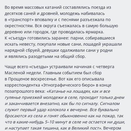
Во время массовых катаний составлялись поезда из
десятков саней и дровней, молодежь набивалась
в «транспорт» вповалку и с песнями разъезжала по
окрестностям. Вся округа съезжалась в самую большую
деревню или городок, где проводилась ярмарка.
К «съезду» готовились заранее: парни, собиравшиеся
искать невесту, покупали новые сани, лошадей украшали
нарядной сбруей, девушки одалживали сани у родни
и являлись разодетыми на общий сбор.
Чаще всего «съезды» устраивали начиная с четверга
Масленой недели. Главным событием был сбор
в Прощеное воскресенье. Вот как его описывала
корреспондентка «Этнографического бюро» в конце
позапрошлого века:
«Катанье на лошадях, как и все
гулянье приезжей молодежи в селе, проходит только днем
и заканчивается внезапно, как бы по сигналу. Сигналом
служит первый удар колокола к вечерне. Все буквально
бросаются из села и гонят обыкновенно как на пожар, так
что в какие-нибудь 5–10 минут в селе не остается ни души,
и наступает такая тишина, как в Великий пост».
Вечером