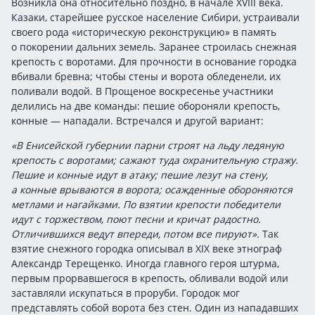
Возникла она относительно поздно, в начале XVIII века.
Казаки, старейшее русское население Сибири, устраивали
своего рода «историческую реконструкцию» в память
о покорении дальних земель. Заранее строилась снежная
крепость с воротами. Для прочности в основание городка
вбивали бревна; чтобы стены и ворота обледенели, их
поливали водой. В Прощеное воскресенье участники
делились на две команды: пешие обороняли крепость,
конные — нападали. Встречался и другой вариант:
«В Енисейской губернии парни строят на льду ледяную
крепость с воротами; сажают туда охранительную стражу.
Пешие и конные идут в атаку; пешие лезут на стену,
а конные врываются в ворота; осажденные обороняются
метлами и нагайками. По взятии крепости победители
идут с торжеством, поют песни и кричат радостно.
Отличившихся ведут впереди, потом все пируют».
Так
взятие снежного городка описывал в XIX веке этнограф
Александр Терещенко. Иногда главного героя штурма,
первым прорвавшегося в крепость, обливали водой или
заставляли искупаться в проруби. Городок мог
представлять собой ворота без стен. Один из нападавших