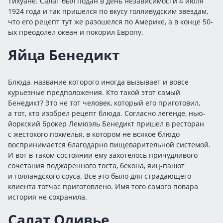
Тихуане. Салат был подан в день независимости 4 июля
1924 года и так пришелся по вкусу голливудским звездам,
что его рецепт тут же разошелся по Америке, а в конце 50-
ых преодолел океан и покорил Европу.
Яйца Бенедикт
Блюда, название которого иногда вызывает и вовсе
курьезные предположения. Кто такой этот самый
Бенедикт? Это не тот человек, который его приготовил,
а тот, кто изобрел рецепт блюда. Согласно легенде, нью-
йоркский брокер Лемюэль Бенедикт пришел в ресторан
с жестокого похмелья, в котором не всякое блюдо
воспринимается благодарно пищеварительной системой.
И вот в таком состоянии ему захотелось причудливого
сочетания поджаренного тоста, бекона, яиц-пашот
и голландского соуса. Все это было для страдающего
клиента тотчас приготовлено. Имя того самого повара
история не сохранила.
Салат Оливье