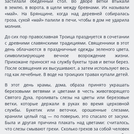
застилали обеденный стол. Во дворе ветки втыкали
в землю, в ворота, в щели между бревнами. Их называли
«май». На Брянщине, когда над деревней собиралась
гроза, сухой «май» палили в печи, чтобы в дом не ударила
молния.
До сих пор православная Троица празднуется в сочетании
с древними славянскими традициями. Священники в этот
день облачаются в праздничные одежды зеленого цвета,
символизирующие вечное возрождение жизни.
Прихожане приносят на службу букеты трав и ветки берез.
После освящения их высушивают, а затем используют весь
год как лечебные. В воде на троицких травах купали детей.
В этот день храмы, дома, образа принято украшать
березовыми ветвями и цветами в честь животворящего
Святого Духа, проливать слезы на цветы или березовые
ветки, которые держали в руках во время церковной
службы. Букетик или веточки, орошенные слезами,
хранили целый год — по поверью, это спасало от засухи.
Была и другая причина плакать над цветами: считалось,
что слезы смывают грехи. Сколько грехов за собой человек