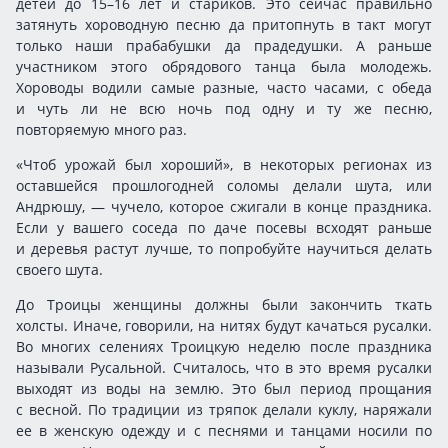
детей до 15–16 лет и стариков. Это сейчас правильно
затянуть хороводную песню да притопнуть в такт могут
только наши прабабушки да прадедушки. А раньше
участником этого обрядового танца была молодежь.
Хороводы водили самые разные, часто часами, с обеда
и чуть ли не всю ночь под одну и ту же песню,
повторяемую много раз.
«Чтоб урожай был хороший», в некоторых регионах из
оставшейся прошлогодней соломы делали шута, или
Андрюшу, — чучело, которое сжигали в конце праздника.
Если у вашего соседа по даче посевы всходят раньше
и деревья растут лучше, то попробуйте научиться делать
своего шута.
До Троицы женщины должны были закончить ткать
холсты. Иначе, говорили, на нитях будут качаться русалки.
Во многих селениях Троицкую неделю после праздника
называли Русальной. Считалось, что в это время русалки
выходят из воды на землю. Это был период прощания
с весной. По традиции из тряпок делали куклу, наряжали
ее в женскую одежду и с песнями и танцами носили по