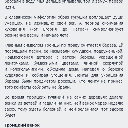
бросали в воду. Чья дальше уплывала, той и замуж первой
идти.
В славянской мифологии образ кукушки воплощает души
умерших, не изживших свой век. А период окончания
кукования («от Егория до Петра») символизирует
окончание весны и начало лета.
Главным символом Троицы по праву считается береза. Ей
посвящали песни, ее называли кумушкой, подруженькой.
Подмосковная детвора с веткой березы, украшенной
ленточками, бумажными цветами, яичной скорлупой
и колокольчиками, обходила дома, напевая о березке
кудрявой и собирая угощения. Ленты для украшения
березы были предметом роскоши. Кто ленту не принес,
того конфеты собирать не брали.
Во время троицких гуляний на самих деревьях делали
венки из ветвей и гадали на них. Чей венок через неделю
засох, тому ждать болезней, а чей зеленился, тот здоров
будет.
Троицкий венок