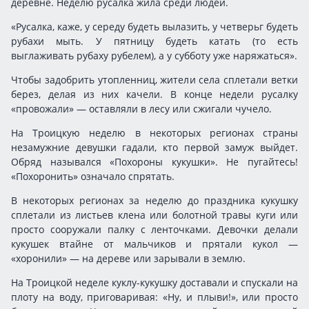
деревне. Неделю русалка жила среди людей.
«Русалка, каже, у середу будеть вылазить, у четверьг будеть
рубахи мыть. У пятницу будеть катать (то есть
выглаживать рубаху рубелем), а у субботу уже наряжаться».
Чтобы задобрить утопленниц, жители села сплетали ветки
берез, делая из них качели. В конце недели русалку
«провожали» — оставляли в лесу или сжигали чучело.
На Троицкую неделю в некоторых регионах страны
незамужние девушки гадали, кто первой замуж выйдет.
Обряд назывался «Похороны кукушки». Не пугайтесь!
«Похоронить» означало спрятать.
В некоторых регионах за неделю до праздника кукушку
сплетали из листьев клена или болотной травы куги или
просто сооружали палку с ленточками. Девочки делали
кукушек втайне от мальчиков и прятали кукол —
«хоронили» — на дереве или зарывали в землю.
На Троицкой неделе куклу-кукушку доставали и спускали на
плоту на воду, приговаривая: «Ну, и плыви!», или просто