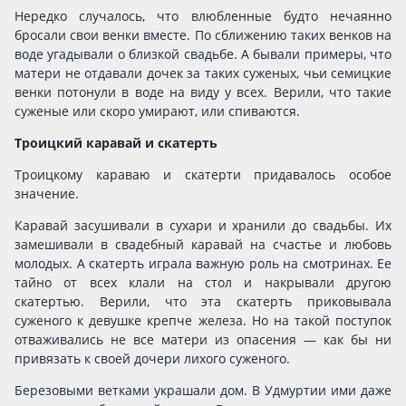
Нередко случалось, что влюбленные будто нечаянно
бросали свои венки вместе. По сближению таких венков на
воде угадывали о близкой свадьбе. А бывали примеры, что
матери не отдавали дочек за таких суженых, чьи семицкие
венки потонули в воде на виду у всех. Верили, что такие
суженые или скоро умирают, или спиваются.
Троицкий каравай и скатерть
Троицкому караваю и скатерти придавалось особое
значение.
Каравай засушивали в сухари и хранили до свадьбы. Их
замешивали в свадебный каравай на счастье и любовь
молодых. А скатерть играла важную роль на смотринах. Ее
тайно от всех клали на стол и накрывали другою
скатертью. Верили, что эта скатерть приковывала
суженого к девушке крепче железа. Но на такой поступок
отваживались не все матери из опасения — как бы ни
привязать к своей дочери лихого суженого.
Березовыми ветками украшали дом. В Удмуртии ими даже