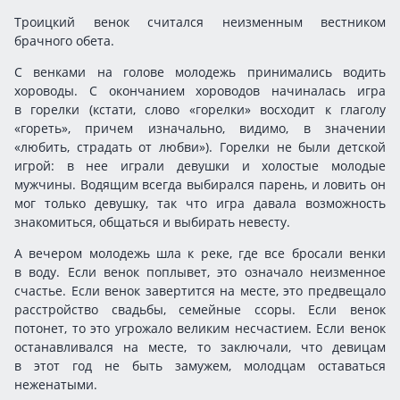
Троицкий венок считался неизменным вестником
брачного обета.
С венками на голове молодежь принимались водить
хороводы. С окончанием хороводов начиналась игра
в горелки (кстати, слово «горелки» восходит к глаголу
«гореть», причем изначально, видимо, в значении
«любить, страдать от любви»). Горелки не были детской
игрой: в нее играли девушки и холостые молодые
мужчины. Водящим всегда выбирался парень, и ловить он
мог только девушку, так что игра давала возможность
знакомиться, общаться и выбирать невесту.
А вечером молодежь шла к реке, где все бросали венки
в воду. Если венок поплывет, это означало неизменное
счастье. Если венок завертится на месте, это предвещало
расстройство свадьбы, семейные ссоры. Если венок
потонет, то это угрожало великим несчастием. Если венок
останавливался на месте, то заключали, что девицам
в этот год не быть замужем, молодцам оставаться
неженатыми.