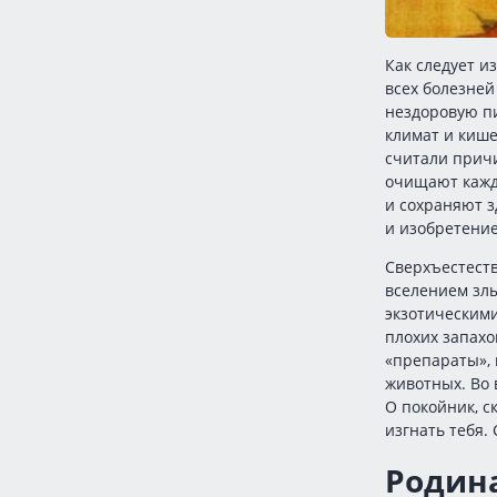
Как следует и
всех болезней
нездоровую пи
климат и кише
считали причи
очищают кажд
и сохраняют 
и изобретение
Сверхъестест
вселением злы
экзотическими
плохих запахо
«препараты», 
животных. Во 
О покойник, с
изгнать тебя.
Родин