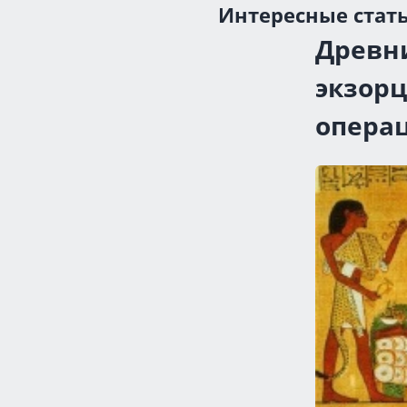
Интересные стат
Древн
экзорц
опера