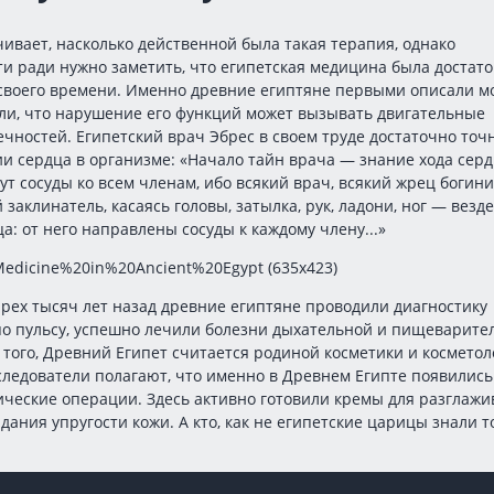
ивает, насколько действенной была такая терапия, однако
и ради нужно заметить, что египетская медицина была достат
своего времени. Именно древние египтяне первыми описали м
ли, что нарушение его функций может вызывать двигательные
чностей. Египетский врач Эбрес в своем труде достаточно точ
и сердца в организме: «Начало тайн врача — знание хода серд
дут сосуды ко всем членам, ибо всякий врач, всякий жрец богини
 заклинатель, касаясь головы, затылка, рук, ладони, ног — везде
ца: от него направлены сосуды к каждому члену...»
рех тысяч лет назад древние египтяне проводили диагностику
по пульсу, успешно лечили болезни дыхательной и пищеварите
 того, Древний Египет считается родиной косметики и косметол
ледователи полагают, что именно в Древнем Египте появились
ческие операции. Здесь активно готовили кремы для разглаж
ания упругости кожи. А кто, как не египетские царицы знали т