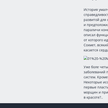
История умалч
справедливост
развитой для 
и предположи
параличи коне
описал функци
от которого и
Сохмет, всякий
касается серд
Уже боле четы
заболеваний 
систем. Кроме
Некоторые исс
первые пласти
морщин и прид
в красоте?..