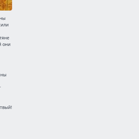
ины
сили
тяне
й они
аны
т
ртвый!