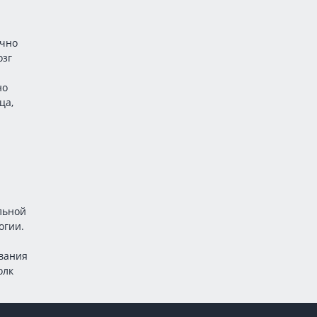
очно
озг
но
ца,
льной
огии.
ивания
олк