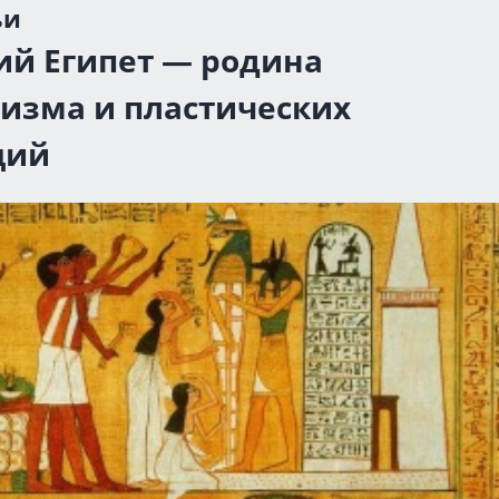
ьи
ий Египет — родина
изма и пластических
ций