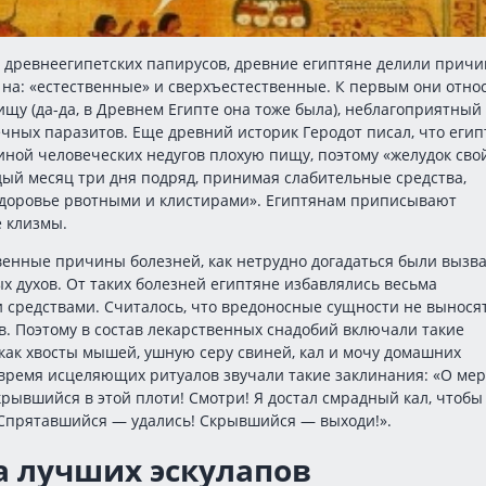
з древнеегипетских папирусов, древние египтяне делили прич
 на: «естественные» и сверхъестественные. К первым они отно
щу (да-да, в Древнем Египте она тоже была), неблагоприятный
чных паразитов. Еще древний историк Геродот писал, что егип
ной человеческих недугов плохую пищу, поэтому «желудок сво
ый месяц три дня подряд, принимая слабительные средства,
здоровье рвотными и клистирами». Египтянам приписывают
 клизмы.
венные причины болезней, как нетрудно догадаться были вызв
х духов. От таких болезней египтяне избавлялись весьма
 средствами. Считалось, что вредоносные сущности не вынося
в. Поэтому в состав лекарственных снадобий включали такие
как хвосты мышей, ушную серу свиней, кал и мочу домашних
время исцеляющих ритуалов звучали такие заклинания: «О ме
крывшийся в этой плоти! Смотри! Я достал смрадный кал, чтобы
 Спрятавшийся — удались! Скрывшийся — выходи!».
а лучших эскулапов