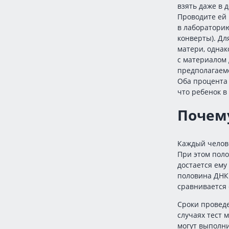
взять даже в
Проводите ей 
в лабораторию
конверты). Д
матери, однак
с материалом 
предполагаемо
Оба процента 
что ребенок в
Почему
Каждый челов
При этом поло
достается ему
половина ДНК 
сравнивается 
Сроки проведе
случаях тест 
могут выполни