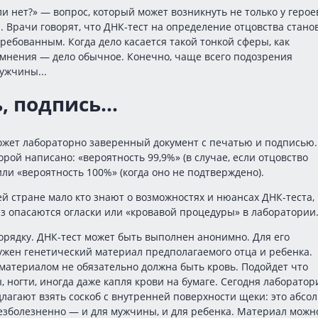
ли нет?» — вопрос, который может возникнуть не только у герое
 Врачи говорят, что ДНК-тест на определение отцовства стано
требованным. Когда дело касается такой тонкой сферы, как
омнения — дело обычное. Конечно, чаще всего подозрения
ужчины...
, подпись...
ожет лабораторно заверенный документ с печатью и подписью.
торой написано: «вероятность 99,9%» (в случае, если отцовство
или «вероятность 100%» (когда оно не подтверждено).
й стране мало кто знают о возможностях и нюансах ДНК-теста,
з опасаются огласки или «кровавой процедуры» в лаборатории
орядку. ДНК-тест может быть выполнен анонимно. Для его
жен генетический материал предполагаемого отца и ребенка.
материалом не обязательно должна быть кровь. Подойдет что
ы, ногти, иногда даже капля крови на бумаге. Сегодня лаборатор
лагают взять соскоб с внутренней поверхности щеки: это абсо
езболезненно — и для мужчины, и для ребенка. Материал можн