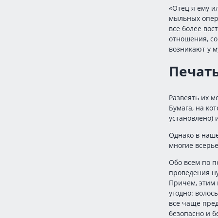
«Отец я ему и
мыльных опер.
все более вос
отношения, с
возникают у м
Печать
Развеять их м
Бумага, на ко
установлено) 
Однако в наше
многие всерье
Обо всем по п
проведения ну
Причем, этим 
угодно: волос
все чаще пред
безопасно и б