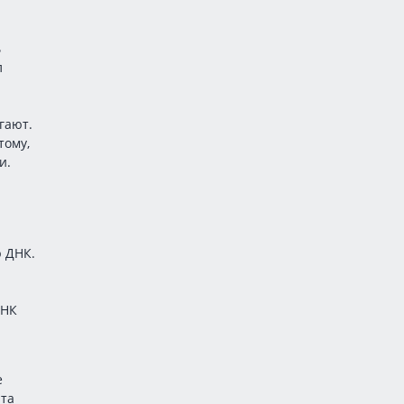
ь
л
гают.
тому,
и.
 ДНК.
ДНК
е
ата