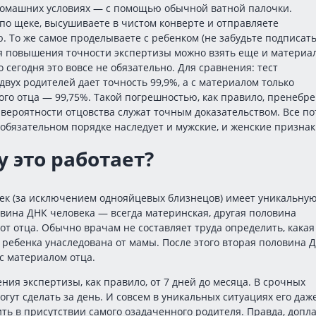
 домашних условиях — с помощью обычной ватной палочки.
по щеке, высушиваете в чистом конверте и отправляете
. То же самое проделываете с ребенком (не забудьте подписат
ля повышения точности экспертизы можно взять еще и материа
о сегодня это вовсе не обязательно. Для сравнения: тест
двух родителей дает точность 99,9%, а с материалом только
го отца — 99,75%. Такой погрешностью, как правило, пренебре
вероятности отцовства служат точным доказательством. Все по
 обязательном порядке наследует и мужские, и женские признак
 это работает?
ек (за исключением однояйцевых близнецов) имеет уникальную
вина ДНК человека — всегда материнская, другая половина
 от отца. Обычно врачам не составляет труда определить, какая
ребенка унаследована от мамы. После этого вторая половина 
с материалом отца.
ния экспертизы, как правило, от 7 дней до месяца. В срочных
могут сделать за день. И совсем в уникальных ситуациях его даж
ть в присутствии самого озадаченного родителя. Правда, допл