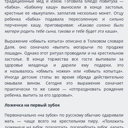
традиционные мед и изюм. Готовила блюдо повитуха —
«бабка». «Бабкину кашу» выносили в конце застолья,
крестные ее «выкупали», заплатив несколько монет. Отцу
ребенка «бабка» подавала пересоленную и сильно
перченную кашу, приговаривая:
«Каково солоно было
матери родить тебе сына, такова и тебе будет эта каша».
Выражение «обмыть копыта» описано в Толковом словаре
Даля, оно означало «выпить могарычи по продаже
лошади». Однако этот ритуал проводили и на крестильном
застолье. В конце торжества все гости выпивали за
здоровье младенца и дарили ему подарки, это
и называлось «обмыть ножки» или «обмыть копытца».
Иногда детские стопы во время обряда действительно
омывали вином. Сегодня это выражение означает
практически то же самое — «отпраздновать рождение
ребенка, выпить за его здоровье».
Ложечка на первый зубок
Первоначально «на зубок» по русскому обычаю одаривали
мать — чаще всего на крестильном пиру.
«Положить
роженице на зубок, позолотить, посеребрить зубок, дарить