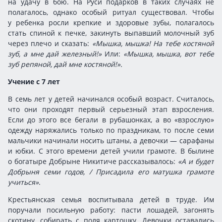
на удачу в бою. На Руси подарков в таких случаях не
полагалось, однако особый ритуал существовал. Чтобы
у ребенка росли крепкие и здоровые зубы, полагалось
стать спиной к печке, закинуть выпавший молочный зуб
через плечо и сказать:
«Мышка, мышка! На тебе костяной
зуб, а мне дай железный!»
Или:
«Мышка, мышка, вот тебе
зуб репяной, дай мне костяной!».
Учение с 7 лет
В семь лет у детей начинался особый возраст. Считалось,
что они проходят первый серьезный этап взросления.
Если до этого все бегали в рубашонках, а во «взрослую»
одежду наряжались только по праздникам, то после семи
мальчики начинали носить штаны, а девочки — сарафаны
и юбки. С этого времени детей учили грамоте. В былине
о богатыре Добрыне Никитиче рассказывалось:
«А и будет
Добрыня семи годов, / Присадила его матушка грамоте
учиться»
.
Крестьянская семья воспитывала детей в труде. Им
поручали посильную работу: пасти лошадей, загонять
скотину, собирать с поля картошку. Девочки оставались