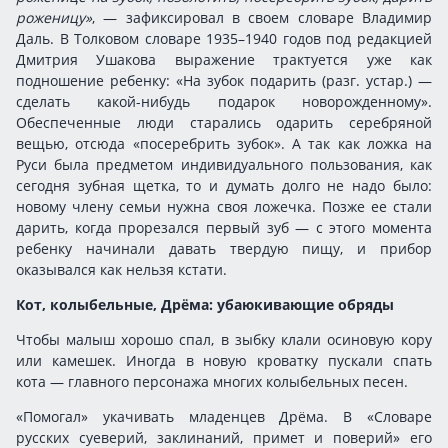
роженицу»
, — зафиксировал в своем словаре Владимир
Даль. В Толковом словаре 1935–1940 годов под редакцией
Дмитрия Ушакова выражение трактуется уже как
подношение ребенку: «На зубок подарить (разг. устар.) —
сделать какой-нибудь подарок новорожденному».
Обеспеченные люди старались одарить серебряной
вещью, отсюда «посеребрить зубок». А так как ложка на
Руси была предметом индивидуального пользования, как
сегодня зубная щетка, то и думать долго не надо было:
новому члену семьи нужна своя ложечка. Позже ее стали
дарить, когда прорезался первый зуб — с этого момента
ребенку начинали давать твердую пищу, и прибор
оказывался как нельзя кстати.
Кот, колыбельные, Дрёма: убаюкивающие обряды
Чтобы малыш хорошо спал, в зыбку клали осиновую кору
или камешек. Иногда в новую кроватку пускали спать
кота — главного персонажа многих колыбельных песен.
«Помогал» укачивать младенцев Дрёма. В «Словаре
русских суеверий, заклинаний, примет и поверий» его