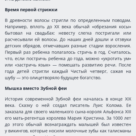
Время первой стрижки
В древности волосы стригли по определенным поводам.
Например, вплоть до XX века обычай «обрезания косы»
бытовал на свадьбах: невесту слегка постригали или
расчесывали ей волосы. До наших дней дошли и отзвуки
детских обрядов, отмечавших разные стадии взросления.
Первый раз ребенка полагалось стричь в год. Считалось,
что, если постричь ребенка до года, можно «укротить ум»
или «застричь язык» — помешать развитию речи. После
года детей стригли каждый Чистый четверг, сажая на
шубу — это олицетворяло будущее богатство.
Мышка вместо Зубной феи
История современной Зубной феи началась в конце XIX
века. Сказку о ней создал писатель Луис Колома. Ее
заказала для своего маленького сына-короля Альфонса XIII
его мать-регентша королева Мария Кристина. За 1000 лет
до этого обычай вознаграждать малышей был известен
у викингов, которые носили молочные зубы как талисманы