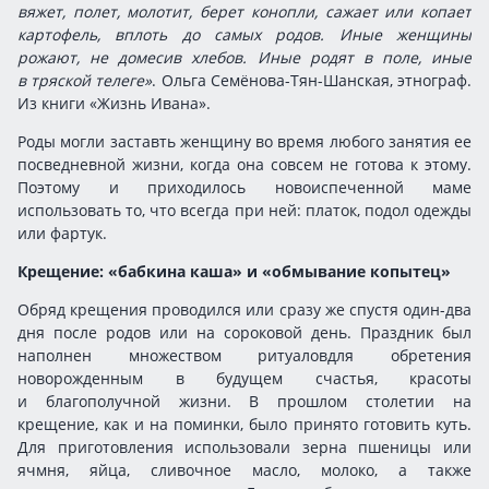
вяжет, полет, молотит, берет конопли, сажает или копает
картофель, вплоть до самых родов. Иные женщины
рожают, не домесив хлебов. Иные родят в поле, иные
в тряской телеге»
. Ольга Семёнова-Тян-Шанская, этнограф.
Из книги «Жизнь Ивана».
Роды могли заставть женщину во время любого занятия ее
посведневной жизни, когда она совсем не готова к этому.
Поэтому и приходилось новоиспеченной маме
использовать то, что всегда при ней: платок, подол одежды
или фартук.
Крещение: «бабкина каша» и «обмывание копытец»
Обряд крещения проводился или сразу же спустя
один-два
дня после родов или на сороковой день. Праздник был
наполнен множеством ритуаловдля обретения
новорожденным в будущем счастья, красоты
и благополучной жизни. В прошлом столетии на
крещение, как и на поминки, было принято готовить куть.
Для приготовления использовали зерна пшеницы или
ячмня, яйца, сливочное масло, молоко, а также