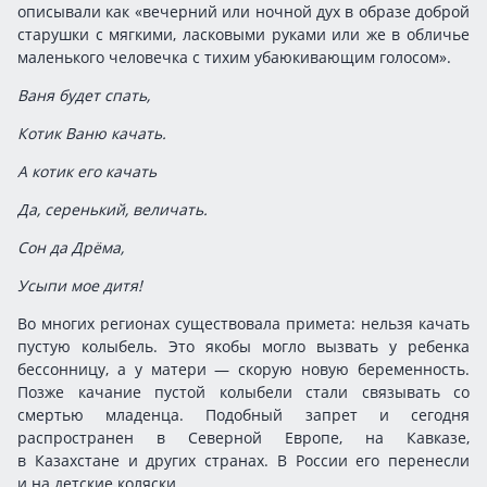
описывали как «вечерний или ночной дух в образе доброй
старушки с мягкими, ласковыми руками или же в обличье
маленького человечка с тихим убаюкивающим голосом».
Ваня будет спать,
Котик Ваню качать.
А котик его качать
Да, серенький, величать.
Сон да Дрёма,
Усыпи мое дитя!
Во многих регионах существовала примета: нельзя качать
пустую колыбель. Это якобы могло вызвать у ребенка
бессонницу, а у матери — скорую новую беременность.
Позже качание пустой колыбели стали связывать со
смертью младенца. Подобный запрет и сегодня
распространен в Северной Европе, на Кавказе,
в Казахстане и других странах. В России его перенесли
и на детские коляски.